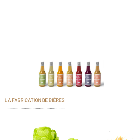
BIERE ARTISANALE
À NARBONNE
AU CŒUR DE LA PLUS GRANDE RÉGION VITICOLE DU MONDE
LES TÊTES PLATES
IMAGINENT ET ÉLABORENT DES BIÈRES
100% BIOLOGIQUES DANS LE RESPECT DE L'ENVIRONNEMENT
DES SAISONS ET DES TERROIRS !
LA FABRICATION DE BIÈRES